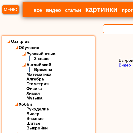
картинки
МЕНЮ
все
видео
статьи
про
Ozzi.plus
Обучение
Русский язык.
2 класс
Английский
Видео
Времена
Математика
Алгебра
Геометрия
Физика
Химия
Музыка
Хобби
Рукоделие
Бисер
Вязание
Шитьё
Выкройки