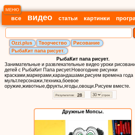
МЕНЮ
видео
все
статьи
картинки
прогр
Ozzi.plus
Творчество
Рисование
РыбаКит папа рисует.
РыбаКит папа рисует.
Занимательные и развлекательные видео уроки рисован
детей с РыбаКит Папа рисует.Новогодние рисунки
красками,маркерами,карандашами,рисуем времена года
мульт.персонажи,техника,боевое
оружие,животные,фрукты,ягоды,овощи.Рисуем вместе.
28
Результатов:
строк
Дружные Мопсы.