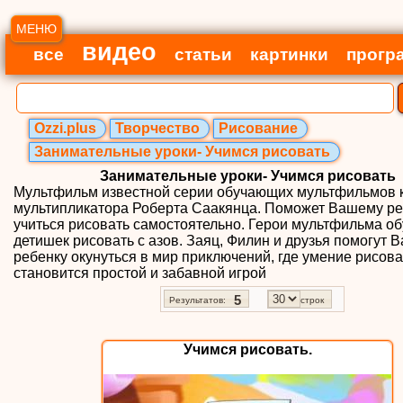
МЕНЮ
видео
все
статьи
картинки
прогр
Ozzi.plus
Творчество
Рисование
Занимательные уроки- Учимся рисовать
Занимательные уроки- Учимся рисовать
Мультфильм известной серии обучающих мультфильмов к
мультипликатора Роберта Саакянца. Поможет Вашему ре
учиться рисовать самостоятельно. Герои мультфильма о
детишек рисовать с азов. Заяц, Филин и друзья помогут 
ребенку окунуться в мир приключений, где умение рисова
становится простой и забавной игрой
5
Результатов:
строк
Учимся рисовать.