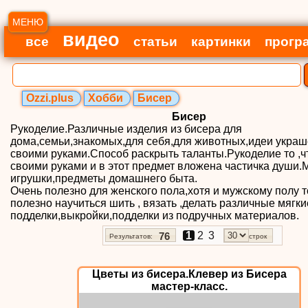
МЕНЮ
видео
все
статьи
картинки
прогр
Ozzi.plus
Хобби
Бисер
Бисер
Рукоделие.Различные изделия из бисера для
дома,семьи,знакомых,для себя,для животных,идеи укра
своими руками.Способ раскрыть таланты.Рукоделие то ,ч
своими руками и в этот предмет вложена частичка души.
игрушки,предметы домашнего быта.
Очень полезно для женского пола,хотя и мужскому полу т
полезно научиться шить , вязать ,делать различные мягки
подделки,выкройки,подделки из подручных материалов.
1
2
3
76
Результатов:
строк
Цветы из бисера.Клевер из Бисера
мастер-класс.