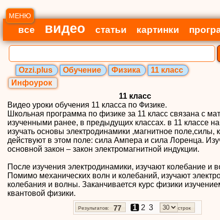
МЕНЮ
видео
все
статьи
картинки
прогр
Ozzi.plus
Обучение
Физика
11 класс
Инфоурок
11 класс
Видео уроки обучения 11 класса по Физике.
Школьная программа по физике за 11 класс связана с ма
изученными ранее, в предыдущих классах. в 11 классе н
изучать основы электродинамики ,магнитное поле,силы, 
действуют в этом поле: сила Ампера и сила Лоренца. Изу
основной закон – закон электромагнитной индукции.
После изучения электродинамики, изучают колебание и в
Помимо механических волн и колебаний, изучают электр
колебания и волны. Заканчивается курс физики изучение
квантовой физики.
1
2
3
77
Результатов:
строк