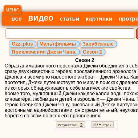
МЕНЮ
видео
все
статьи
картинки
прогр
Ozzi.plus
Мультфильмы
Зарубежные
Приключения Джеки Чана.
Сезон 2
Сезон 2
Образ анимационного персонажа Джеки объединил в себ
сразу двух известных героев: прославленного археолог
Джонса и всемирно известного актёра — Джеки Чана. Как
прототип, Джеки путешествует по миру в поисках древнос
из которых обнаруживают в себе магические свойства.
Кроме того, мультяшный Джеки как две капли воды похож
киноактёра, любимца и детей и взрослых — Джеки Чана.
герою боевиков Джеки Чану, рисованный Джеки виртуозн
восточными единоборствами, он стремительный, неулов
борется со злом во всех его проявлениях.
2
Результатов:
строк