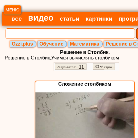
МЕНЮ
видео
все
статьи
картинки
прогр
Ozzi.plus
Обучение
Математика
Решение в С
Решение в Столбик.
Решение в Столбик,Учимся вычислять столбиком
11
Результатов:
строк
Сложение столбиком