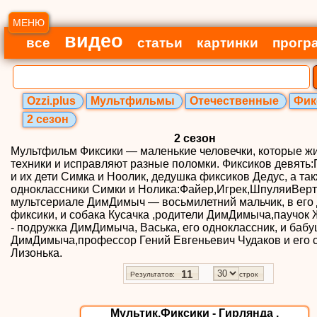
МЕНЮ
видео
все
статьи
картинки
прогр
Ozzi.plus
Мультфильмы
Отечественные
Фик
2 сезон
2 сезон
Мультфильм Фиксики — маленькие человечки, которые жи
техники и исправляют разные поломки. Фиксиков девять
и их дети Симка и Ноолик, дедушка фиксиков Дедус, а та
одноклассники Симки и Нолика:Файер,Игрек,ШпуляиВерт
мультсериале ДимДимыч — восьмилетний мальчик, в его
фиксики, и собака Кусачка ,родители ДимДимыча,паучок 
- подружка ДимДимыча, Васька, его одноклассник, и баб
ДимДимыча,профессор Гений Евгеньевич Чудаков и его 
Лизонька.
11
Результатов:
строк
Мультик.Фиксики - Гирлянда .