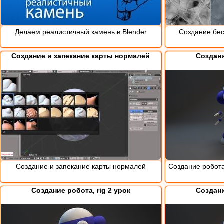
Делаем реалистичный камень в Blender
Создание бес
Создание и запекание карты нормалей
Создани
Создание и запекание карты нормалей
Создание робота
Создание робота, rig 2 урок
Создани