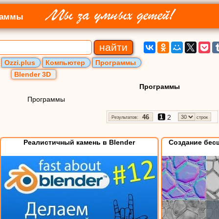
Мы за умных детей!
раммы
Ozzi.plus
Компьютер
Программы
Blender 3D
Программы
Программы
1
2
46
Результатов:
строк
Реалистичный камень в Blender
Создание бесш