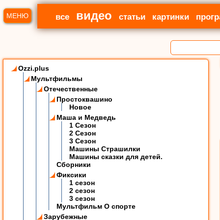
видео
МЕНЮ
все
статьи
картинки
прог
Ozzi.plus
Мультфильмы
Отечественные
Простоквашино
Новое
Маша и Медведь
1 Сезон
2 Сезон
3 Сезон
Машины Страшилки
Машины сказки для детей.
Сборники
Фиксики
1 сезон
2 сезон
3 сезон
Мультфильм О спорте
Зарубежные