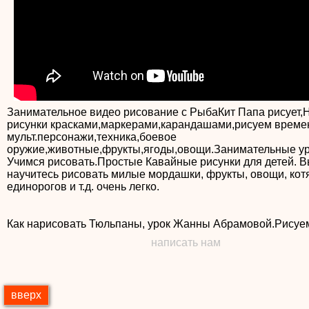
Занимательное видео рисование с РыбаКит Папа рисует,
рисунки красками,маркерами,карандашами,рисуем време
мульт.персонажи,техника,боевое
оружие,животные,фрукты,ягоды,овощи.Занимательные у
Учимся рисовать.Простые Кавайные рисунки для детей. 
научитесь рисовать милые мордашки, фрукты, овощи, котя
единорогов и т.д. очень легко.
Как нарисовать Тюльпаны, урок Жанны Абрамовой.Рисуе
написать нам
вверх