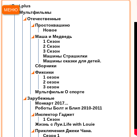
Ozzi.plus
МЕНЮ
Мультфильмы
Отечественные
Простоквашино
Новое
Маша и Медведь
1 Сезон
2 Сезон
3 Сезон
Машины Страшилки
Машины сказки для детей.
Сборники
Фиксики
1 сезон
2 сезон
3 сезон
Мультфильм О спорте
Зарубежные
Монкарт 2017...
Роботы Болт и Блип 2010-2011
Инспектор Гаджет
1 Сезон
Жизнь с Луи.Life with Louie
Приключения Джеки Чана.
Сезон 1