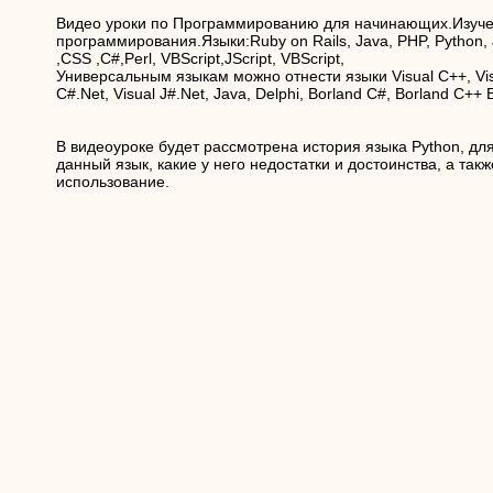
Видео уроки по Программированию для начинающих.Изуче
программирования.Языки:Ruby on Rails, Java, PHP, Python,
,CSS ,C#,Perl, VBScript,JScript, VBScript,
Универсальным языкам можно отнести языки Visual C++, Visu
C#.Net, Visual J#.Net, Java, Delphi, Borland C#, Borland C++ B
В видеоуроке будет рассмотрена история языка Python, дл
данный язык, какие у него недостатки и достоинства, а такж
использование.