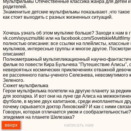
Мультфильмы Отечественные классика жанра для детей и
родителей.
Знаменитые детские мультфильмы показывают ,что такое
как стоит выходить с разных жизненных ситуаций.
Хочешь узнать об этом мультике больше? Заходи к нам в г
vk.com/soyuzmultiki или на facebook.com/SovetskieMultfilm
полностью описание: все ссылки на плейлисты, классные
мультиков, интересные группы и многое другое. Посмотр
описание!
Полнометражный мультипликационный научно-фантастич
фильм по повести Кира Булычева "Путешествие Алисы", 
невероятных космических приключениях отважной девочк
ее рассеянного папы-ученого Селезнева, невозмутимого 
Зеленого.
Сюжет мультфильма
Герои мультфильма полетели на другую планету за редки
для зоопарка. И вот они на луне где Алиса на межконтин
футболе, в музее двух капитанов, среди инопланетных др
почему скрывается доктор Лиховский? И как с ними связа
Говорун, которая отличается умом и сообразительностью?
эпидемия на планете Шелезака?
вверх
написать нам