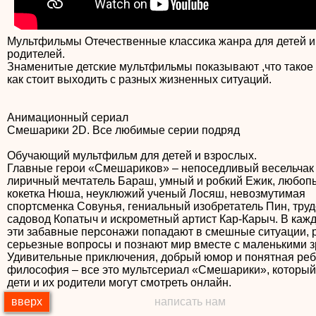
Мультфильмы Отечественные классика жанра для детей и
родителей.
Знаменитые детские мультфильмы показывают ,что такое
как стоит выходить с разных жизненных ситуаций.
Анимационный сериал
Смешарики 2D. Все любимые серии подряд
Обучающий мультфильм для детей и взрослых.
Главные герои «Смешариков» – непоседливый весельчак
лиричный мечтатель Бараш, умный и робкий Ежик, любоп
кокетка Нюша, неуклюжий ученый Лосяш, невозмутимая
спортсменка Совунья, гениальный изобретатель Пин, тр
садовод Копатыч и искрометный артист Кар-Карыч. В каж
эти забавные персонажи попадают в смешные ситуации,
серьезные вопросы и познают мир вместе с маленькими з
Удивительные приключения, добрый юмор и понятная реб
философия – все это мультсериал «Смешарики», который
дети и их родители могут смотреть онлайн.
вверх
написать нам