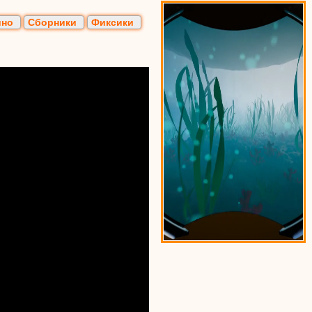
ино
Сборники
Фиксики