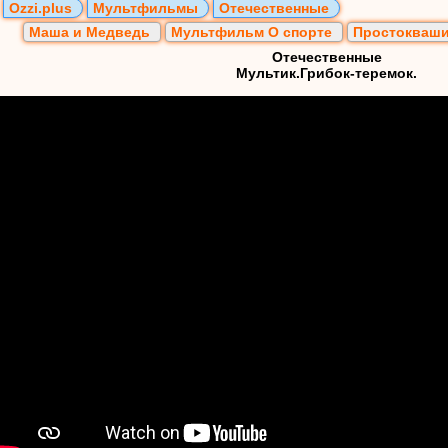
Ozzi.plus
Мультфильмы
Отечественные
Маша и Медведь
Мультфильм О спорте
Простокваш
Отечественные
Мультик.Грибок-теремок.