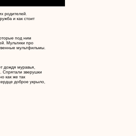
их родителей.
ужба и как стоит
которые под ним
ей. Мультики про
ственные мультфильмы.
от дождя муравья,
а. Спрятали зверушки
но как же так
 сердце доброе укрыло,