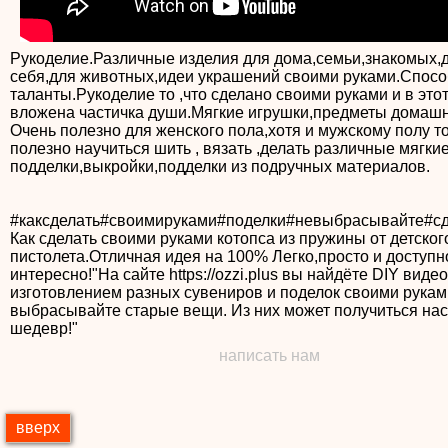
Рукоделие.Различные изделия для дома,семьи,знакомых,
себя,для животных,идеи украшений своими руками.Спосо
таланты.Рукоделие то ,что сделано своими руками и в это
вложена частичка души.Мягкие игрушки,предметы домашн
Очень полезно для женского пола,хотя и мужскому полу т
полезно научиться шить , вязать ,делать различные мягки
подделки,выкройки,подделки из подручных материалов.
#каксделать#своимируками#поделки#невыбрасывайте#сд
Как сделать своими руками котопса из пружины от детског
пистолета.Отличная идея на 100% Легко,просто и доступн
интересно!"На сайте https://ozzi.plus вы найдёте DIY видео
изготовлением разных сувениров и поделок своими рукам
выбрасывайте старые вещи. Из них может получиться на
шедевр!"
написать нам
вверх