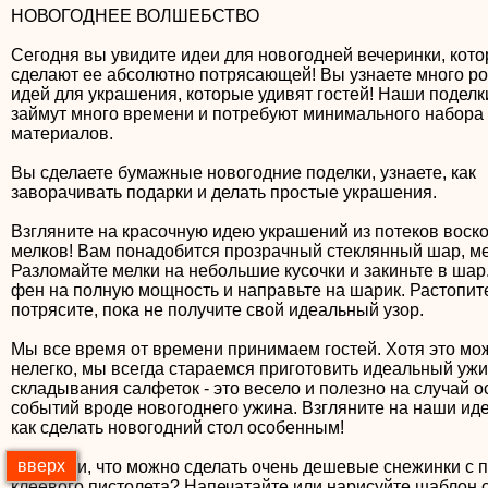
НОВОГОДНЕЕ ВОЛШЕБСТВО
Сегодня вы увидите идеи для новогодней вечеринки, кот
сделают ее абсолютно потрясающей! Вы узнаете много р
идей для украшения, которые удивят гостей! Наши поделк
займут много времени и потребуют минимального набора
материалов.
Вы сделаете бумажные новогодние поделки, узнаете, как
заворачивать подарки и делать простые украшения.
Взгляните на красочную идею украшений из потеков воск
мелков! Вам понадобится прозрачный стеклянный шар, ме
Разломайте мелки на небольшие кусочки и закиньте в шар
фен на полную мощность и направьте на шарик. Растопит
потрясите, пока не получите свой идеальный узор.
Мы все время от времени принимаем гостей. Хотя это мо
нелегко, мы всегда стараемся приготовить идеальный ужи
складывания салфеток - это весело и полезно на случай 
событий вроде новогоднего ужина. Взгляните на наши иде
как сделать новогодний стол особенным!
вверх
Вы знали, что можно сделать очень дешевые снежинки с
клеевого пистолета? Напечатайте или нарисуйте шаблон 