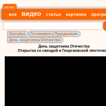
МЕНЮ
видео
все
статьи
картинки
прогр
Ozzi.plus
Готовимся к Праздникам
День защитника Отечества
День защитника Отечества
Открытка со свездой и Георгиевской ленточко