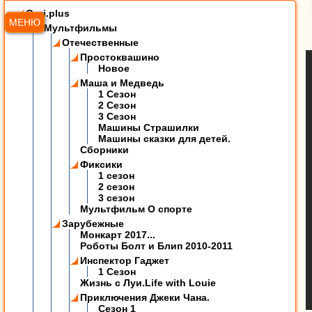
Ozzi.plus
МЕНЮ
Мультфильмы
Отечественные
Простоквашино
Новое
Маша и Медведь
1 Сезон
2 Сезон
3 Сезон
Машины Страшилки
Машины сказки для детей.
Сборники
Фиксики
1 сезон
2 сезон
3 сезон
Мультфильм О спорте
Зарубежные
Монкарт 2017...
Роботы Болт и Блип 2010-2011
Инспектор Гаджет
1 Сезон
Жизнь с Луи.Life with Louie
Приключения Джеки Чана.
Сезон 1