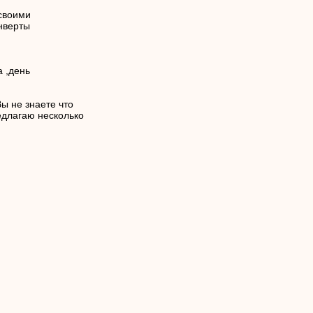
своими
нверты
а ,день
ы не знаете что
едлагаю несколько