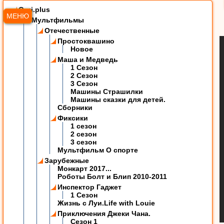
Ozzi.plus
МЕНЮ
Мультфильмы
Отечественные
Простоквашино
Новое
Маша и Медведь
1 Сезон
2 Сезон
3 Сезон
Машины Страшилки
Машины сказки для детей.
Сборники
Фиксики
1 сезон
2 сезон
3 сезон
Мультфильм О спорте
Зарубежные
Монкарт 2017...
Роботы Болт и Блип 2010-2011
Инспектор Гаджет
1 Сезон
Жизнь с Луи.Life with Louie
Приключения Джеки Чана.
Сезон 1