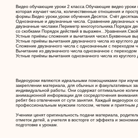
Видео обучающие уроки 2 класса.Обучающие видео уроки 
которая изучает числа, количественные отношения и прос
формы.Видео уроки,уроки обучения.Десяток. Счёт десяткам
Однозначные и двузначные числа. Сравнение двузначных 
двузначные числами.Периметр многоугольника.Порядок де
со скобками Порядок действий в выражен...Уравнения.Сво
Устные приёмы сложения и вычитания чисел.Буквенные в
Устные приёмы вычитания двузначного числа из круглого д
Сложение двузначного числа с однозначным с переходом ч
Вычитание из двузначного числа однозначное с переходом
Устные приёмы вычитания однозначного числа из круглого 
Видеоуроки являются идеальными помощниками при изуче
закреплении материала, для обычных и факультативных зан
индивидуальной работы. Они содержат оптимальное колич
анимационной информации для сосредоточения внимания 
ребят без отвлечения от сути занятия. Каждый видеоурок о
профессиональным мужским голосом, четким и приятным д
Ученики ценят оригинальность подачи материала, родите
отметок детей, а учителя в восторге от эффекта и экономи
подготовке к урокам.