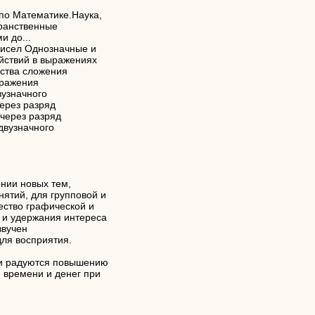
по Математике.Наука,
транственные
и до...
чисел Однозначные и
йствий в выражениях
йства сложения
ыражения
вузначного
ерез разряд
 через разряд
двузначного
нии новых тем,
ятий, для групповой и
ество графической и
и удержания интереса
звучен
ля восприятия.
ли радуются повышению
и времени и денег при