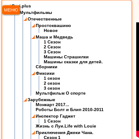
Ozzi.plus
МЕНЮ
Мультфильмы
Отечественные
Простоквашино
Новое
Маша и Медведь
1 Сезон
2 Сезон
3 Сезон
Машины Страшилки
Машины сказки для детей.
Сборники
Фиксики
1 сезон
2 сезон
3 сезон
Мультфильм О спорте
Зарубежные
Монкарт 2017...
Роботы Болт и Блип 2010-2011
Инспектор Гаджет
1 Сезон
Жизнь с Луи.Life with Louie
Приключения Джеки Чана.
Сезон 1