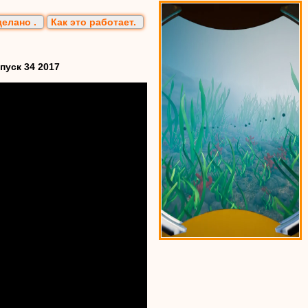
делано .
Как это работает.
уск 34 2017