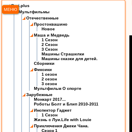
Ozzi.plus
МЕНЮ
Мультфильмы
Отечественные
Простоквашино
Новое
Маша и Медведь
1 Сезон
2 Сезон
3 Сезон
Машины Страшилки
Машины сказки для детей.
Сборники
Фиксики
1 сезон
2 сезон
3 сезон
Мультфильм О спорте
Зарубежные
Монкарт 2017...
Роботы Болт и Блип 2010-2011
Инспектор Гаджет
1 Сезон
Жизнь с Луи.Life with Louie
Приключения Джеки Чана.
Сезон 1