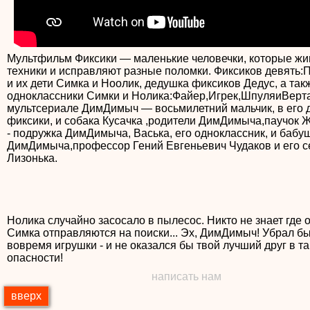
Мультфильм Фиксики — маленькие человечки, которые жи
техники и исправляют разные поломки. Фиксиков девять:
и их дети Симка и Ноолик, дедушка фиксиков Дедус, а так
одноклассники Симки и Нолика:Файер,Игрек,ШпуляиВерта
мультсериале ДимДимыч — восьмилетний мальчик, в его 
фиксики, и собака Кусачка ,родители ДимДимыча,паучок Ж
- подружка ДимДимыча, Васька, его одноклассник, и бабу
ДимДимыча,профессор Гений Евгеньевич Чудаков и его с
Лизонька.
Нолика случайно засосало в пылесос. Никто не знает где о
Симка отправляются на поиски... Эх, ДимДимыч! Убрал б
вовремя игрушки - и не оказался бы твой лучший друг в т
написать нам
вверх