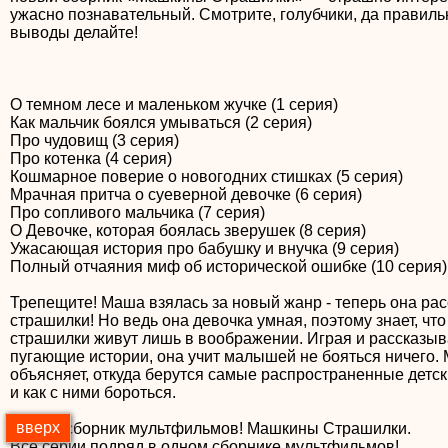
ужасно познавательный. Смотрите, голубчики, да правил
выводы делайте!
О темном лесе и маленьком жучке (1 серия)
Как мальчик боялся умываться (2 серия)
Про чудовищ (3 серия)
Про котенка (4 серия)
Кошмарное поверие о новогодних стишках (5 серия)
Мрачная притча о суеверной девочке (6 серия)
Про сопливого мальчика (7 серия)
О Девочке, которая боялась зверушек (8 серия)
Ужасающая история про бабушку и внучка (9 серия)
Полный отчаяния миф об исторической ошибке (10 серия)
Трепещите! Маша взялась за новый жанр - теперь она ра
страшилки! Но ведь она девочка умная, поэтому знает, что
страшилки живут лишь в воображении. Играя и рассказы
пугающие истории, она учит малышей не бояться ничего.
объясняет, откуда берутся самые распространенные детск
и как с ними бороться.
вверх
Новый сборник мультфильмов! Машкины Страшилки.
Все серии подряд в одном сборнике мультфильмов!