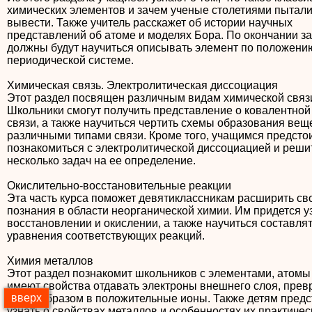
химических элементов и зачем ученые столетиями пытали
вывести. Также учитель расскажет об истории научных
представлений об атоме и моделях Бора. По окончании за
должны будут научиться описывать элемент по положени
периодической системе.
Химическая связь. Электролитическая диссоциация
Этот раздел посвящен различным видам химической связ
Школьники смогут получить представление о ковалентной
связи, а также научиться чертить схемы образования вещ
различными типами связи. Кроме того, учащимся предсто
познакомиться с электролитической диссоциацией и реши
несколько задач на ее определение.
Окислительно-восстановительные реакции
Эта часть курса поможет девятиклассникам расширить св
познания в области неорганической химии. Им придется у
восстановлении и окислении, а также научиться составля
уравнения соответствующих реакций.
Химия металлов
Этот раздел познакомит школьников с элементами, атомы
имеют свойства отдавать электроны внешнего слоя, пре
вверх
таким образом в положительные ионы. Также детям предс
узнать о свойствах металлов и особенностях их практичес