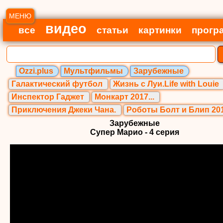
МЕНЮ
видео
все
статьи
картинки
прогр
Ozzi.plus
Мультфильмы
Зарубежные
Галактический футбол
Жизнь с Луи.Life with Louie
Инспектор Гаджет
Монкарт 2017...
Приключения Джеки Чана.
Роботы Болт и Блип 20
Зарубежные
Супер Марио - 4 серия