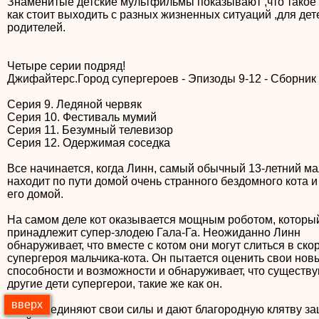
Знаменитые детские мультфильмы показывают ,что такое
как стоит выходить с разных жизненных ситуаций ,для дет
родителей.
Четыре серии подряд!
Джифайтерс.Город супергероев - Эпизоды 9-12 - Сборник
Серия 9. Ледяной червяк
Серия 10. Фестиваль мумий
Серия 11. Безумный телевизор
Серия 12. Одержимая соседка
Все начинается, когда Линн, самый обычный 13-летний м
находит по пути домой очень странного бездомного кота и
его домой.
На самом деле кот оказывается мощным роботом, которы
принадлежит супер-злодею Гала-Га. Неожиданно Линн
обнаруживает, что вместе с котом они могут слиться в ско
супергероя мальчика-кота. Он пытается оценить свои нов
способности и возможности и обнаруживает, что существу
другие дети супергерои, такие же как он.
вверх
Они объединяют свои силы и дают благородную клятву за