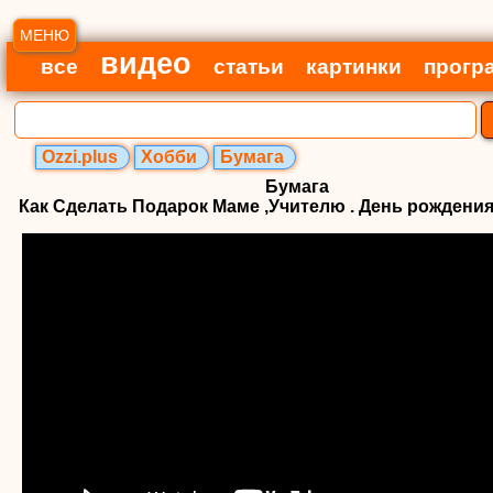
МЕНЮ
видео
все
статьи
картинки
прогр
Ozzi.plus
Хобби
Бумага
Бумага
Как Сделать Подарок Маме ,Учителю . День рождения,