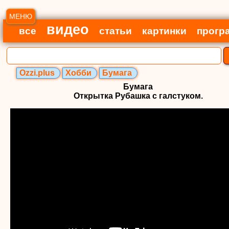
МЕНЮ
видео
все
статьи
картинки
прогр
Ozzi.plus
Хобби
Бумага
Бумага
Открытка Рубашка с галстуком.