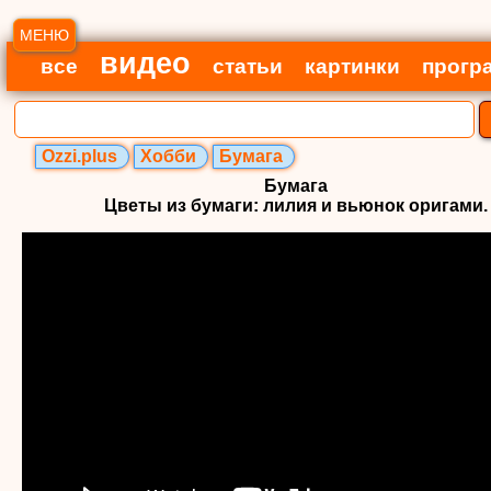
МЕНЮ
видео
все
статьи
картинки
прогр
Ozzi.plus
Хобби
Бумага
Бумага
Цветы из бумаги: лилия и вьюнок оригами.