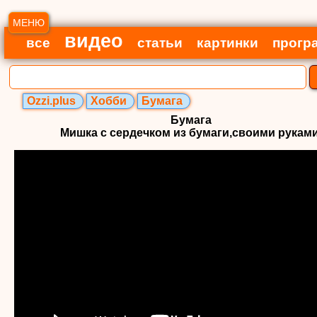
МЕНЮ
видео
все
статьи
картинки
прогр
Ozzi.plus
Хобби
Бумага
Бумага
Мишка с сердечком из бумаги,своими руками