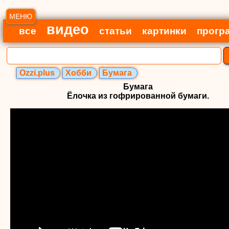
МЕНЮ
видео
все
статьи
картинки
прогр
Ozzi.plus
Хобби
Бумага
Бумага
Ёлочка из гофрированной бумаги.