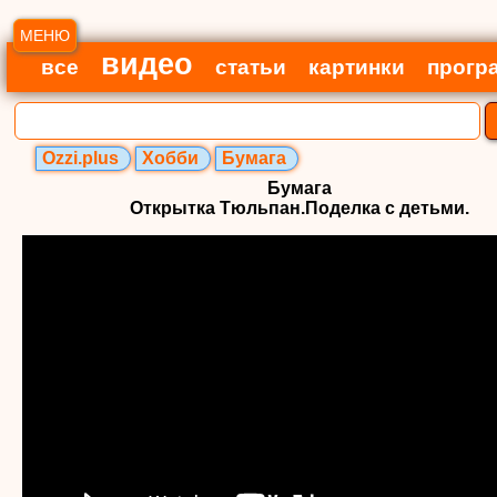
МЕНЮ
видео
все
статьи
картинки
прогр
Ozzi.plus
Хобби
Бумага
Бумага
Открытка Тюльпан.Поделка с детьми.