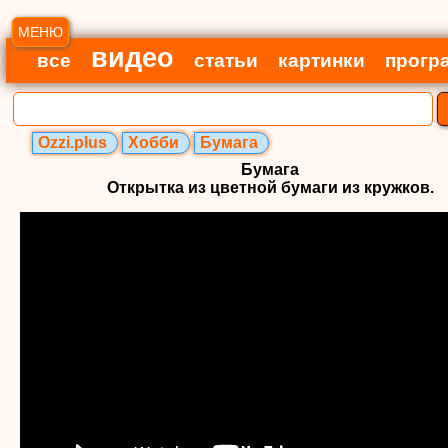
МЕНЮ
видео
все
статьи
картинки
прогр
Ozzi.plus
Хобби
Бумага
Бумага
Открытка из цветной бумаги из кружков.