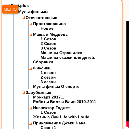
Ozzi.plus
МЕНЮ
Мультфильмы
Отечественные
Простоквашино
Новое
Маша и Медведь
1 Сезон
2 Сезон
3 Сезон
Машины Страшилки
Машины сказки для детей.
Сборники
Фиксики
1 сезон
2 сезон
3 сезон
Мультфильм О спорте
Зарубежные
Монкарт 2017...
Роботы Болт и Блип 2010-2011
Инспектор Гаджет
1 Сезон
Жизнь с Луи.Life with Louie
Приключения Джеки Чана.
Сезон 1