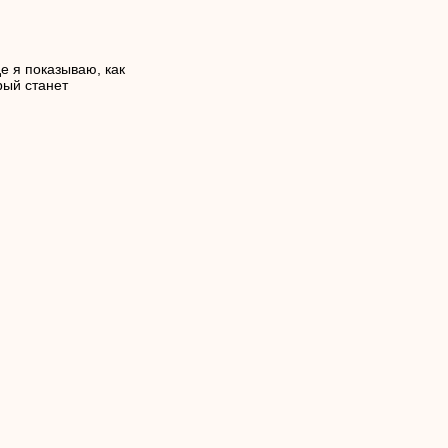
е я показываю, как
рый станет