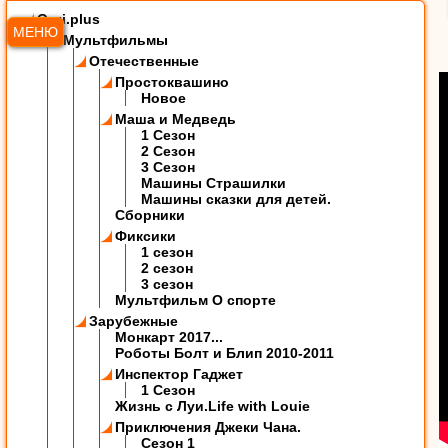
Ozzi.plus
МЕНЮ
Мультфильмы
Отечественные
Простоквашино
Новое
Маша и Медведь
1 Сезон
2 Сезон
3 Сезон
Машины Страшилки
Машины сказки для детей.
Сборники
Фиксики
1 сезон
2 сезон
3 сезон
Мультфильм О спорте
Зарубежные
Монкарт 2017...
Роботы Болт и Блип 2010-2011
Инспектор Гаджет
1 Сезон
Жизнь с Луи.Life with Louie
Приключения Джеки Чана.
Сезон 1