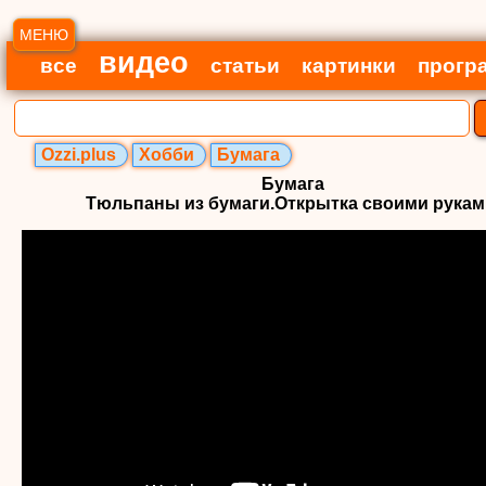
МЕНЮ
видео
все
статьи
картинки
прогр
Ozzi.plus
Хобби
Бумага
Бумага
Тюльпаны из бумаги.Открытка своими рукам