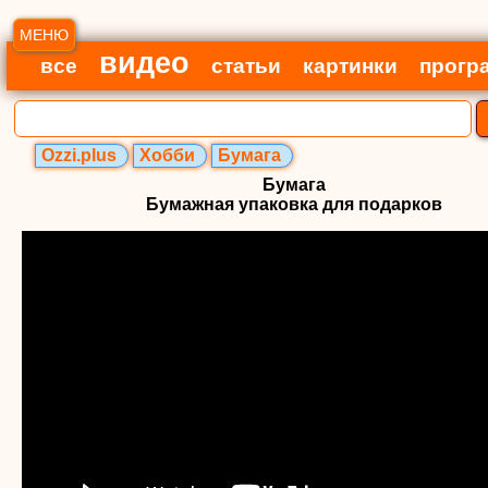
МЕНЮ
видео
все
статьи
картинки
прогр
Ozzi.plus
Хобби
Бумага
Бумага
Бумажная упаковка для подарков