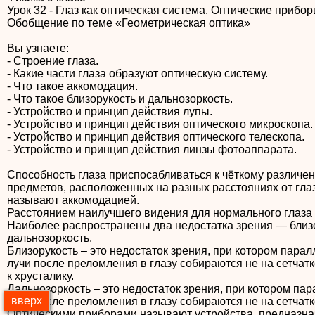
Урок 32 - Глаз как оптическая система. Оптические прибор
Обобщение по теме «Геометрическая оптика»
Вы узнаете:
- Строение глаза.
- Какие части глаза образуют оптическую систему.
- Что такое аккомодация.
- Что такое близорукость и дальнозоркость.
- Устройство и принцип действия лупы.
- Устройство и принцип действия оптического микроскопа.
- Устройство и принцип действия оптического телескопа.
- Устройство и принцип действия линзы фотоаппарата.
Способность глаза приспосабливаться к чёткому различе
предметов, расположенных на разных расстояниях от глаз
называют аккомодацией.
Расстоянием наилучшего видения для нормального глаза 
Наиболее распространены два недостатка зрения — близ
дальнозоркость.
Близорукость – это недостаток зрения, при котором пара
лучи после преломления в глазу собираются не на сетчатк
к хрусталику.
Дальнозоркость – это недостаток зрения, при котором па
вверх
лучи после преломления в глазу собираются не на сетчатке
Оптическими приборами называют устройства, предназн