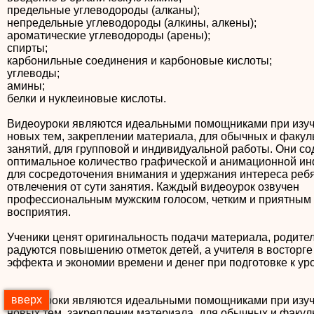
предельные углеводороды (алканы);
непредельные углеводороды (алкины, алкены);
ароматические углеводороды (арены);
спирты;
карбонильные соединения и карбоновые кислоты;
углеводы;
амины;
белки и нуклеиновые кислоты.
Видеоуроки являются идеальными помощниками при изу
новых тем, закреплении материала, для обычных и факул
занятий, для групповой и индивидуальной работы. Они с
оптимальное количество графической и анимационной и
для сосредоточения внимания и удержания интереса ребя
отвлечения от сути занятия. Каждый видеоурок озвучен
профессиональным мужским голосом, четким и приятным
восприятия.
Ученики ценят оригинальность подачи материала, родите
радуются повышению отметок детей, а учителя в восторге
эффекта и экономии времени и денег при подготовке к ур
вверх
Видеоуроки являются идеальными помощниками при изу
новых тем, закреплении материала, для обычных и факул