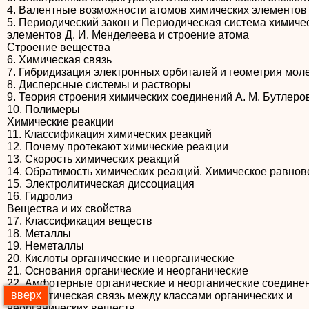
4. Валентные возможности атомов химических элементов
5. Периодический закон и Периодическая система химиче
элементов Д. И. Менделеева и строение атома
Строение вещества
6. Химическая связь
7. Гибридизация электронных орбиталей и геометрия мол
8. Дисперсные системы и растворы
9. Теория строения химических соединений А. М. Бутлеро
10. Полимеры
Химические реакции
11. Классификация химических реакций
12. Почему протекают химические реакции
13. Скорость химических реакций
14. Обратимость химических реакций. Химическое равнов
15. Электролитическая диссоциация
16. Гидролиз
Вещества и их свойства
17. Классификация веществ
18. Металлы
19. Неметаллы
20. Кислоты органические и неорганические
21. Основания органические и неорганические
22. Амфотерные органические и неорганические соедине
вверх
23. Генетическая связь между классами органических и
неорганических веществ