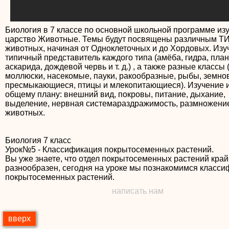
Биология в 7 классе по основной школьной программе из
царство Животные. Темы будут посвящены различным 
животных, начиная от Одноклеточных и до Хордовых. Изу
типичный представитель каждого типа (амёба, гидра, пла
аскарида, дождевой червь и т. д.) , а также разные классы 
моллюски, насекомые, пауки, ракообразные, рыбы, земно
пресмыкающиеся, птицы и млекопитающиеся). Изучение и
общему плану: внешний вид, покровы, питание, дыхание,
выделение, нервная системараздражимость, размножени
животных.
Биология 7 класс
Урок№5 - Классификация покрытосеменных растений.
Вы уже знаете, что отдел покрытосеменных растений кра
разнообразен, сегодня на уроке мы познакомимся класс
покрытосеменных растений.
написать нам
вверх