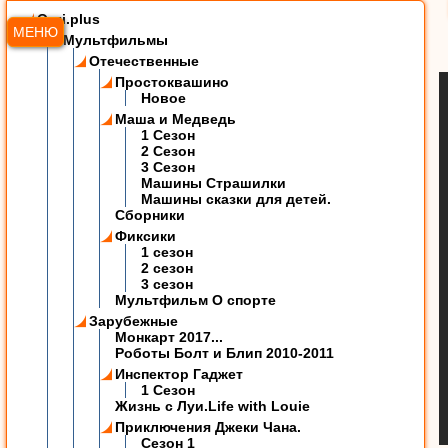
Ozzi.plus
МЕНЮ
Мультфильмы
Отечественные
Простоквашино
Новое
Маша и Медведь
1 Сезон
2 Сезон
3 Сезон
Машины Страшилки
Машины сказки для детей.
Сборники
Фиксики
1 сезон
2 сезон
3 сезон
Мультфильм О спорте
Зарубежные
Монкарт 2017...
Роботы Болт и Блип 2010-2011
Инспектор Гаджет
1 Сезон
Жизнь с Луи.Life with Louie
Приключения Джеки Чана.
Сезон 1