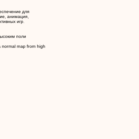
еспечение для
ие, анимация,
ктивных игр.
высоким поли
a normal map from high