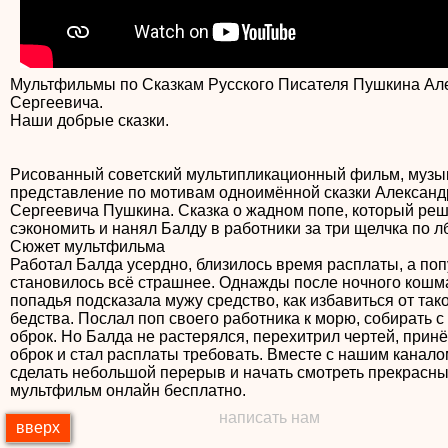
Мультфильмы по Сказкам Русского Писателя Пушкина Ал
Сергеевича.
Наши добрые сказки.
Рисованный советский мультипликационный фильм, музы
представление по мотивам одноимённой сказки Александ
Сергеевича Пушкина. Сказка о жадном попе, который ре
сэкономить и нанял Балду в работники за три щелчка по лб
Сюжет мультфильма
Работал Балда усердно, близилось время расплаты, а поп
становилось всё страшнее. Однажды после ночного кошм
попадья подсказала мужу средство, как избавиться от так
бедства. Послал поп своего работника к морю, собирать с
оброк. Но Балда не растерялся, перехитрил чертей, принё
оброк и стал расплаты требовать. Вместе с нашим канал
сделать небольшой перерыв и начать смотреть прекрасн
мультфильм онлайн бесплатно.
написать нам
вверх