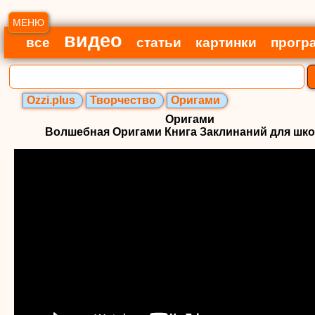
МЕНЮ
видео
все
статьи
картинки
прогр
Ozzi.plus
Творчество
Оригами
Оригами
Волшебная Оригами Книга Заклинаний для шк