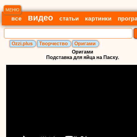
МЕНЮ
видео
все
статьи
картинки
прогр
Ozzi.plus
Творчество
Оригами
Оригами
Подставка для яйца на Пасху.