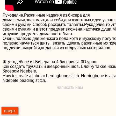
Рукоделие.Различные изделия из бисера для
дома,семьи,знакомых,для себя,для животных,идеи украш
своими руками.Способ раскрыть таланты.Рукоделие то ,чт
своими руками и в этот предмет вложена частичка души.М
игрушки,предметы домашнего быта.
Очень полезно для женского пола,хотя и мужскому полу т
полезно научиться шить , вязать ,делать различные мягки
подделки,выкройки,подделки из подручных материалов.
Жгут ндебеле из Бисера на 4 бисерины. 3D урок.
Как создать трубчатый шевронный шов. Елочку также наз
бисером Ndebele.
How to create a tubular herringbone stitch. Herringbone is als
Ndebele beading stitch.
написать нам
вверх