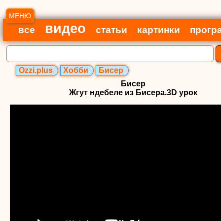
МЕНЮ
видео
все
статьи
картинки
прогр
Ozzi.plus
Хобби
Бисер
Бисер
Жгут ндебеле из Бисера.3D урок