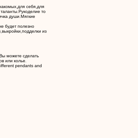
накомых,для себя,для
 таланты.Рукоделие то
тичка души.Мягкие
же будет полезно
и,выкройки,подделки из
 Вы можете сделать
ов или колье.
different pendants and