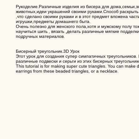
Рукоделие.Различные изделия из бисера для дома,семьи,з
животных,идеи украшений своими руками.Способ раскрыть
,что сделано своими руками и в этот предмет вложена час
игрушки,предметы домашнего быта.
Очень полезно для женского пола,хотя и мужскому полу то
научиться шить , вязать ,делать различные мягкие подделк
подручных материалов.
Бисерный треугольник.3D Урок
Этот урок для создания супер симпатичных треугольников.
различные подвески и серьги из этих бисерных треугольник
This tutorial is for making super cute triangles. You can make 
earrings from these beaded triangles, or a necklace.