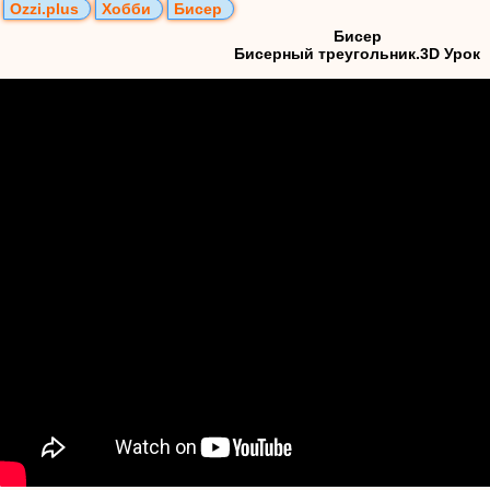
Ozzi.plus
Хобби
Бисер
Бисер
Бисерный треугольник.3D Урок