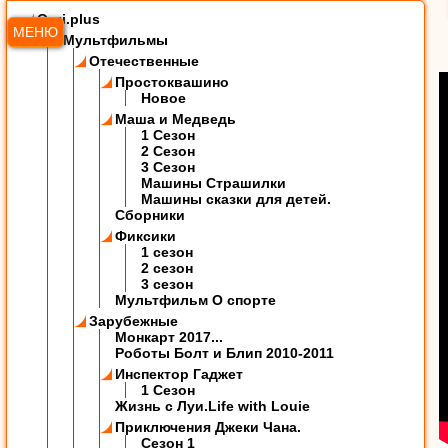
Ozzi.plus
МЕНЮ
Мультфильмы
Отечественные
Простоквашино
Новое
Маша и Медведь
1 Сезон
2 Сезон
3 Сезон
Машины Страшилки
Машины сказки для детей.
Сборники
Фиксики
1 сезон
2 сезон
3 сезон
Мультфильм О спорте
Зарубежные
Монкарт 2017...
Роботы Болт и Блип 2010-2011
Инспектор Гаджет
1 Сезон
Жизнь с Луи.Life with Louie
Приключения Джеки Чана.
Сезон 1