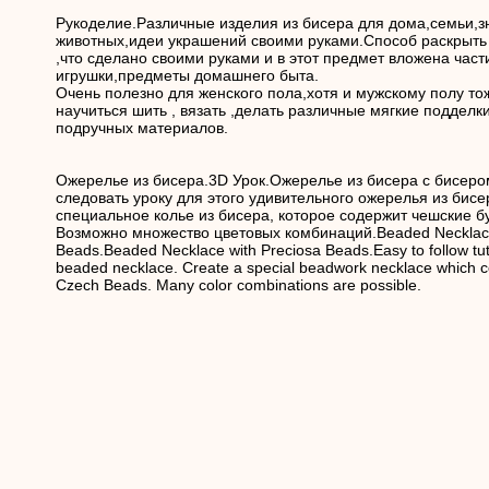
Рукоделие.Различные изделия из бисера для дома,семьи,з
животных,идеи украшений своими руками.Способ раскрыть
,что сделано своими руками и в этот предмет вложена час
игрушки,предметы домашнего быта.
Очень полезно для женского пола,хотя и мужскому полу то
научиться шить , вязать ,делать различные мягкие подделк
подручных материалов.
Ожерелье из бисера.3D Урок.Ожерелье из бисера с бисером
следовать уроку для этого удивительного ожерелья из бисе
специальное колье из бисера, которое содержит чешские бу
Возможно множество цветовых комбинаций.Beaded Necklace
Beads.Beaded Necklace with Preciosa Beads.Easy to follow tut
beaded necklace. Create a special beadwork necklace which c
Czech Beads. Many color combinations are possible.