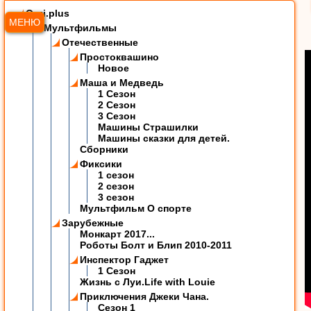
Ozzi.plus
МЕНЮ
Мультфильмы
Отечественные
Простоквашино
Новое
Маша и Медведь
1 Сезон
2 Сезон
3 Сезон
Машины Страшилки
Машины сказки для детей.
Сборники
Фиксики
1 сезон
2 сезон
3 сезон
Мультфильм О спорте
Зарубежные
Монкарт 2017...
Роботы Болт и Блип 2010-2011
Инспектор Гаджет
1 Сезон
Жизнь с Луи.Life with Louie
Приключения Джеки Чана.
Сезон 1