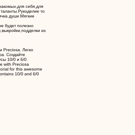
накомых,для себя,для
 таланты.Рукоделие то
тичка души.Мягкие
же будет полезно
и,выкройки,подделки из
 Preciosa. Легко
ра. Создайте
сы 10/0 и 6/0.
 with Preciosa
orial for this awesome
ontains 10/0 and 6/0