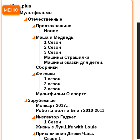
Ozzi.plus
МЕНЮ
Мультфильмы
Отечественные
Простоквашино
Новое
Маша и Медведь
1 Сезон
2 Сезон
3 Сезон
Машины Страшилки
Машины сказки для детей.
Сборники
Фиксики
1 сезон
2 сезон
3 сезон
Мультфильм О спорте
Зарубежные
Монкарт 2017...
Роботы Болт и Блип 2010-2011
Инспектор Гаджет
1 Сезон
Жизнь с Луи.Life with Louie
Приключения Джеки Чана.
Сезон 1