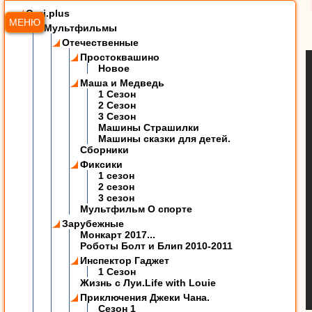
Ozzi.plus
МЕНЮ
Мультфильмы
Отечественные
Простоквашино
Новое
Маша и Медведь
1 Сезон
2 Сезон
3 Сезон
Машины Страшилки
Машины сказки для детей.
Сборники
Фиксики
1 сезон
2 сезон
3 сезон
Мультфильм О спорте
Зарубежные
Монкарт 2017...
Роботы Болт и Блип 2010-2011
Инспектор Гаджет
1 Сезон
Жизнь с Луи.Life with Louie
Приключения Джеки Чана.
Сезон 1