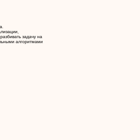
а.
ализации,
разбивать задачу на
ельными алгоритмами